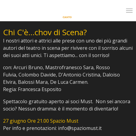
Vai
al
contenuto
principale
Chi C'è...chov di Scena?
I nostri attori e attrici alle prese con uno dei più grandi
autori del teatro in scena per rivivere con il sorriso alcuni
dei suoi atti
unici. Ti aspettiamo... con il sorriso!
con:
Arcuri Bruno,
Mastrofranesco Sara,
Rosso
Fulvia,
Colombo Davide,
D'Antonio Cristina,
Daloiso
Elvira,
Balossi Mara,
De Luca Carmen.
Regia: Francesca Esposito
Spettacolo gratuito aperto ai soci Must.
Non sei ancora
socio? Nessun dramma: è il momento di diventarlo!
27 giugno
Ore 21.00
Spazio Must
Per info e prenotazioni: info@spaziomust.it